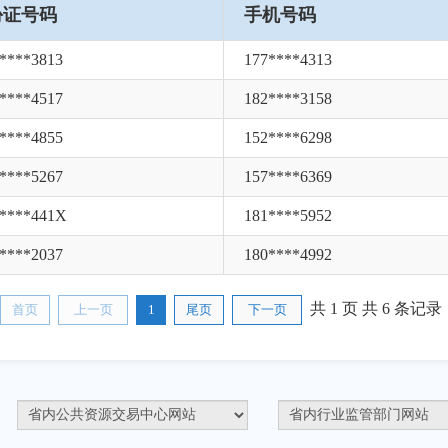
份证号码
手机号码
****3813
177****4313
****4517
182****3158
****4855
152****6298
****5267
157****6369
1****441X
181****5952
****2037
180****4992
共 1 页
共 6 条记录
首页
上一页
1
尾页
下一页